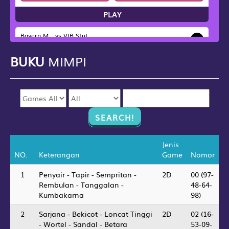
PLAY
Bayern M... vs VfB Stut...
i
29/08 01:30AM
BUKU
MIMPI
H
Bayern Munchen
W
VfB Stuttgart
-1.75
HDP
1.75
-1.04
Odds
-1.08
PLAY
Everton vs Crystal ...
i
Jenis
Jenis
22/08 22:00PM
NO.
NO.
Keterangan
Keterangan
Game
Game
Nomor
Nomor
H
Everton
1
Penyair - Tapir - Sempritan -
2D
00 (97-
W
Crystal Palace
Rembulan - Tanggalan -
48-64-
Kumbakarna
98)
-0.50
HDP
0.50
1.16
Odds
-1.35
2
Sarjana - Bekicot - Loncat Tinggi
2D
02 (16-
PLAY
- Wortel - Sandal - Betara
53-09-