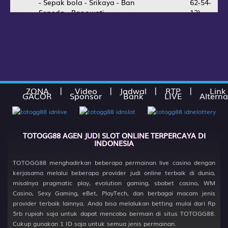
- Sepak bola - Srikaya - Ban
62-54-
Sepeda - Banowati
12)
H
Parma Calcio
9
Istri Sejati - Lalat - Volley
2D
20 (06-
W
Cagliari
Ball,Voli - Palu - Ban Mobil -
72-19-
Setiawati
22)
0.00
HDP
0.00
-1.16
Odds
1.02
10
Peti Mati - Capung - Tenis -
2D
22 (21-
PLAY
Terong - Harmonika - Arjuna
70-50-
|
|
|
|
ZONA
Video
Jadwal
RTP
Link
dan Sembadra
20)
GACOR
Sponsor
Bank
LIVE
Alterna
Genoa vs Napoli
i
23/08 01:45AM
11
Raja - Naga - Hockey -
2D
26 (31-
Ganggang - Mesin Jahit - Samiaji
90-80-
H
Genoa
40)
TOTOGG88 AGEN JUDI SLOT ONLINE TERPERCAYA DI
W
Napoli
INDONESIA
12
Wanita Cantik - Kura-Kura - Bola
2D
27 (19-
0.75
Sodok - Sabun Bubuk - Otak -
HDP
-0.75
-1.28
Odds
1.11
61-06-
TOTOGG88 menghadirkan beberapa permainan live casino dengan
Dewi Supraba
11)
kerjasama melalui beberapa provider judi online terbaik di dunia,
PLAY
misalnya pragmatic play, evolution gaming, sbobet casino, WM
13
Ahli Nujum - Ular - Yudo - Kamar
2D
32 (03-
Casino, Sexy Gaming, eBet, PlayTech, dan berbagai macam jenis
Mandi - Tali - Abiyasa
60-18-
Red Bull... vs Pafos FC
provider terbaik lainnya. Anda bisa melalukan betting mulai dari Rp
i
07/08 00:00AM
10)
Promo
5rb rupiah saja untuk dapat mencoba bermain di situs TOTOGG88.
Cukup gunakan 1 ID saja untuk semua jenis permainan.
PROMO SBO SPORT
14
Orang Buta - Rusa - Silat - Jamu -
2D
34 (36-