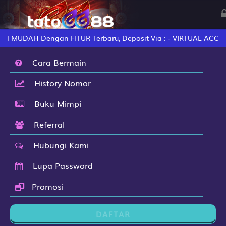
22/08 22:00PM
H
Nottingham Forest
AH Dengan FITUR Terbaru, Deposit Via : - VIRTUAL ACCOUNT - E-
W
Leeds United
0.25
HDP
-0.25
1.00
Odds
-1.13
Cara Bermain
PLAY
History Nomor
Udinese vs Como
i
Buku Mimpi
22/08 23:30PM
Referral
H
Udinese
W
Como
Hubungi Kami
0.50
HDP
-0.50
1.01
Odds
-1.14
Lupa Password
PLAY
Promosi
Hull Cit... vs Manchest...
i
22/08 19:30PM
DAFTAR