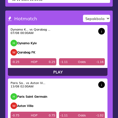
Info RTP Live Slot Akurat
-0.50
HDP
0.50
1.06
Odds
-1.21
12-10-2024 13:45:20
Hotmatch
Jadwal Offline Bank
PLAY
10-01-2024 17:35:27
Dynamo K... vs Qarabag ...
Info Lengkap Togel
i
07/08 00:00AM
26-06-2023 15:19:07
H
Dynamo Kyiv
W
Qarabag FK
-0.25
HDP
0.25
-1.11
Odds
-1.16
PLAY
Paris Sa... vs Aston Vi...
i
13/08 02:00AM
H
Paris Saint Germain
W
Aston Villa
-0.75
HDP
0.75
-1.11
Odds
-1.02