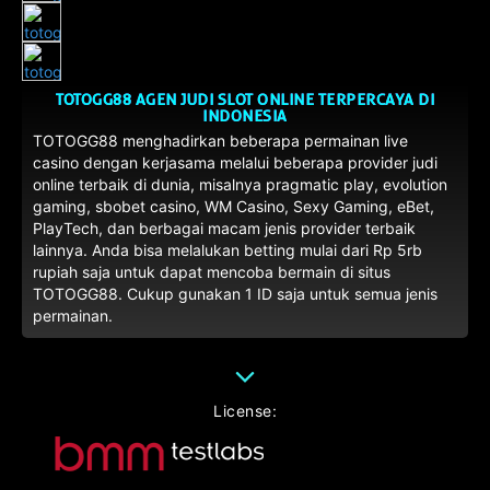
TOTOGG88 AGEN JUDI SLOT ONLINE TERPERCAYA DI
INDONESIA
TOTOGG88 menghadirkan beberapa permainan live
casino dengan kerjasama melalui beberapa provider judi
online terbaik di dunia, misalnya pragmatic play, evolution
gaming, sbobet casino, WM Casino, Sexy Gaming, eBet,
PlayTech, dan berbagai macam jenis provider terbaik
lainnya. Anda bisa melalukan betting mulai dari Rp 5rb
rupiah saja untuk dapat mencoba bermain di situs
TOTOGG88. Cukup gunakan 1 ID saja untuk semua jenis
permainan.
License: