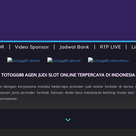
|
|
|
|
OR
Video Sponsor
Jadwal Bank
RTP LIVE
Li
TOTOGG88 AGEN JUDI SLOT ONLINE TERPERCAYA DI INDONESIA
engan kerjasama melalui beberapa provider judi online terbaik di dunia, mi
cam jenis provider terbaik lainnya. Anda bisa melalukan betting mulai dari
permainan.