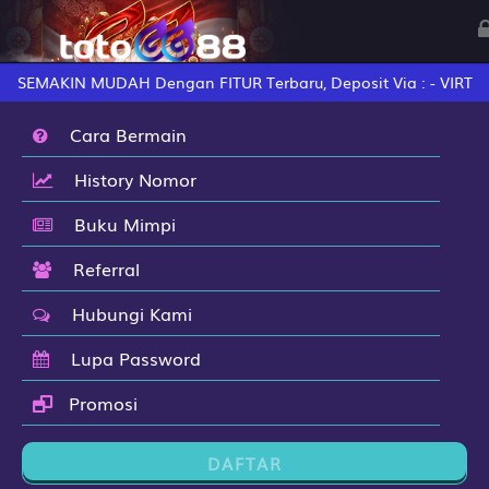
H
Nottingham Forest
W
Leeds United
AKIN MUDAH Dengan FITUR Terbaru, Deposit Via : - VIRTUAL ACCO
0.25
HDP
-0.25
1.00
Odds
-1.13
PLAY
Cara Bermain
Udinese vs Como
History Nomor
i
22/08 23:30PM
Buku Mimpi
H
Udinese
Referral
W
Como
0.50
Hubungi Kami
HDP
-0.50
1.01
Odds
-1.14
PLAY
Lupa Password
Hull Cit... vs Manchest...
Promosi
i
22/08 19:30PM
H
Hull City
DAFTAR