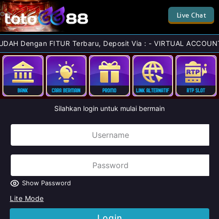
Live Chat
engan FITUR Terbaru, Deposit Via : - VIRTUAL ACCOUNT - E-W
Silahkan login untuk mulai bermain
Show Password
Lite Mode
Login