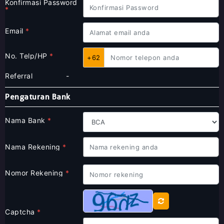
Konfirmasi Password
*
Email
*
No. Telp/HP
*
+62
Referral
-
Pengaturan Bank
Nama Bank
*
Nama Rekening
*
Nomor Rekening
*
Captcha
*