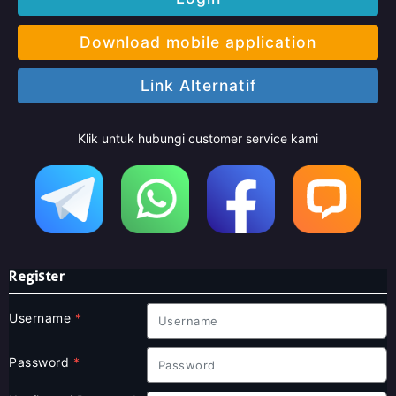
Download mobile application
Link Alternatif
Klik untuk hubungi customer service kami
Register
Username
*
Password
*